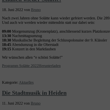
18. Juni 2022
von
Bruno
Nach zwei Jahren ohne Solätte kann wieder gefeiert werden. Die 289. 
Und auch wir werden wieder mittendrin statt nur dabei sein:
09:00
Morgenumzug (Kronenplatz), anschliessend kurzes Platzkonze
13:30
Nachmittagsumzug
18:30
Musikalische Begleitung der Schlusspolonaise der 9. Klässler
18:45
Abendumzug in die Oberstadt
19:15
Konzert in den Marktlauben
Wir wünschen allen “e schöni Solätte!”
Programm Solätte 2022
Herunterladen
Kategorie:
Aktuelles
Die Stadtmusik in Heiden
11. Juni 2022
von
Bruno