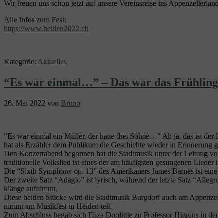
Wir freuen uns schon jetzt auf unsere Vereinsreise ins Appenzellerl
Alle Infos zum Fest:
https://www.heiden2022.ch
Kategorie:
Aktuelles
“Es war einmal…” – Das war das Frühling
26. Mai 2022
von
Bruno
“Es war einmal ein Müller, der hatte drei Söhne…” Ah ja, das ist de
hat als Erzähler dem Publikum die Geschichte wieder in Erinnerung g
Den Konzertabend begonnen hat die Stadtmusik unter der Leitung v
traditionelle Volkslied ist eines der am häufigsten gesungenen Lieder 
Die “Sixth Symphony op. 13” des Amerikaners James Barnes ist eine d
Der zweite Satz “Adagio” ist lyrisch, während der letzte Satz “Allegr
klänge aufnimmt.
Diese beiden Stücke wird die Stadtmusik Burgdorf auch am Appenzell
nimmt am Musikfest in Heiden teil.
Zum Abschluss begab sich Eliza Doolittle zu Professor Higgins in d