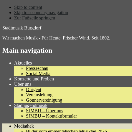
Skip to content
Skip to secondary navigation
Zur Fußzeile springen
Stadtmusik Burgdorf
Wir machen Musik - Für Heute. Frischer Wind. Seit 1802.
Main navigation
Aktuelles
Presseschau
Social Media
Konzerte und Proben
Über uns
Dirigent
Vereinsleitung
Gönnervereinigung
Stadtjugendmusik
SJMBU – Über uns
SJMBU – Kontaktformular
Mediathek
Bilder vom emmentalischen Musiktag 2026