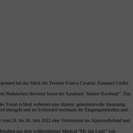
poniert hat das Stück der Tessiner Franco Cesarini. Emanuel Gfeller
Walisischen übersetzt heisst der Ausdruck “kleiner Kochtopf”. Das
er Tonart d-Moll verbreitet eine düstere, geheimnisvolle Stimmung.
elteil übergeht und im Schlussteil nochmals die Eingangsmelodien und -
vom 24. bis 26. Juni 2022 eine Vereinsreise ins Appenzellerland und
n Melodien aus dem weltberühmten Musical “My fair Lady” von