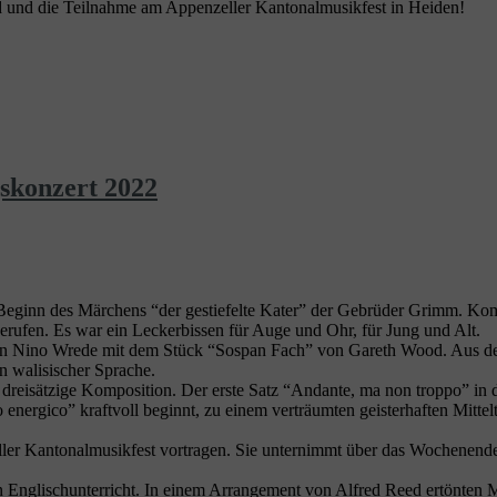
and und die Teilnahme am Appenzeller Kantonalmusikfest in Heiden!
skonzert 2022
r Beginn des Märchens “der gestiefelte Kater” der Gebrüder Grimm. Kom
erufen. Es war ein Leckerbissen für Auge und Ohr, für Jung und Alt.
on Nino Wrede mit dem Stück “Sospan Fach” von Gareth Wood. Aus dem 
in walisischer Sprache.
reisätzige Komposition. Der erste Satz “Andante, ma non troppo” in d
o energico” kraftvoll beginnt, zu einem verträumten geisterhaften Mitt
er Kantonalmusikfest vortragen. Sie unternimmt über das Wochenende 
en Englischunterricht. In einem Arrangement von Alfred Reed ertönte