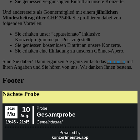
Sie geniessen vergünstigten Eintritt an unsere Konzerte.
Und andererseits als Gönnermitglied mit einem
jährlichen
Mindestbeitrag über CHF 75.00.
Sie profitieren dabei von
folgenden Vorteilen:
Sie erhalten unser “appassionato” inklusive
Konzertprogramme per Post zugestellt.
Sie geniessen kostenlosen Eintritt an unsere Konzerte.
Sie erhalten eine Einladung zu unserem Gönner-Apéro.
Sind Sie dabei? Dann ergänzen Sie ganz einfach das
Formular
mit
Ihren Angaben und Sie hören von uns. Wir danken Ihnen bestens.
Footer
Nächste Probe