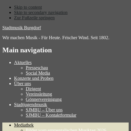
Skip to content
Skip to secondary navigation
Zur Fußzeile springen
Stadtmusik Burgdorf
Wir machen Musik - Für Heute. Frischer Wind. Seit 1802.
Main navigation
Aktuelles
Presseschau
Social Media
Konzerte und Proben
Über uns
Dirigent
Vereinsleitung
Gönnervereinigung
Stadtjugendmusik
SJMBU – Über uns
SJMBU – Kontaktformular
Mediathek
Bilder vom emmentalischen Musiktag 2026