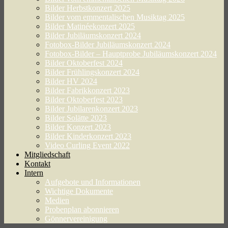
Bilder Herbstkonzert 2025
Bilder vom emmentalischen Musiktag 2025
Bilder Matinéekonzert 2025
Bilder Jubiläumskonzert 2024
Fotobox-Bilder Jubiläumskonzert 2024
Fotobox-Bilder – Hauptprobe Jubiläumskonzert 2024
Bilder Oktoberfest 2024
Bilder Frühlingskonzert 2024
Bilder HV 2024
Bilder Fabrikkonzert 2023
Bilder Oktoberfest 2023
Bilder Jubilarenkonzert 2023
Bilder Solätte 2023
Bilder Konzert 2023
Bilder Kinderkonzert 2023
Video Curling Event 2022
Mitgliedschaft
Kontakt
Intern
Aufgebote und Informationen
Wichtige Dokumente
Medien
Probenplan abonnieren
Gönnervereinigung