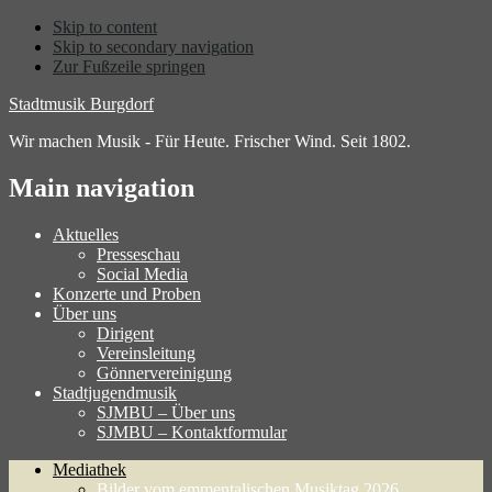
Skip to content
Skip to secondary navigation
Zur Fußzeile springen
Stadtmusik Burgdorf
Wir machen Musik - Für Heute. Frischer Wind. Seit 1802.
Main navigation
Aktuelles
Presseschau
Social Media
Konzerte und Proben
Über uns
Dirigent
Vereinsleitung
Gönnervereinigung
Stadtjugendmusik
SJMBU – Über uns
SJMBU – Kontaktformular
Mediathek
Bilder vom emmentalischen Musiktag 2026