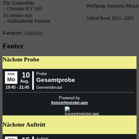
Die Zauberflöte
Wolfgang Amadeus Mozart
– Overtüre KV 620
El camino real
Alfred Reed 1921 -2005
– Südländische Fantasie
Kategorie:
Aktuelles
Footer
Nächste Probe
Nächster Auftritt