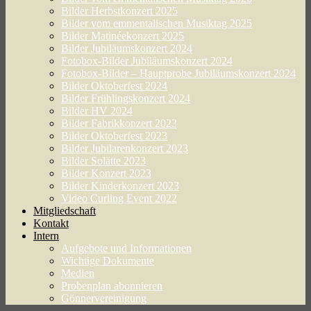
Bilder Herbstkonzert 2025
Bilder vom emmentalischen Musiktag 2025
Bilder Matinéekonzert 2025
Bilder Jubiläumskonzert 2024
Fotobox-Bilder Jubiläumskonzert 2024
Fotobox-Bilder – Hauptprobe Jubiläumskonzert 2024
Bilder Oktoberfest 2024
Bilder Frühlingskonzert 2024
Bilder HV 2024
Bilder Fabrikkonzert 2023
Bilder Oktoberfest 2023
Bilder Jubilarenkonzert 2023
Bilder Solätte 2023
Bilder Konzert 2023
Bilder Kinderkonzert 2023
Video Curling Event 2022
Mitgliedschaft
Kontakt
Intern
Aufgebote und Informationen
Wichtige Dokumente
Medien
Probenplan abonnieren
Gönnervereinigung